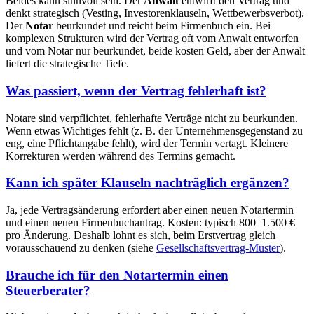
Beides kann sinnvoll sein. Der
Anwalt
entwirft den Vertrag und
denkt strategisch (Vesting, Investorenklauseln, Wettbewerbsverbot).
Der
Notar
beurkundet und reicht beim Firmenbuch ein. Bei
komplexen Strukturen wird der Vertrag oft vom Anwalt entworfen
und vom Notar nur beurkundet, beide kosten Geld, aber der Anwalt
liefert die strategische Tiefe.
Was passiert, wenn der Vertrag fehlerhaft ist?
Notare sind verpflichtet, fehlerhafte Verträge nicht zu beurkunden.
Wenn etwas Wichtiges fehlt (z. B. der Unternehmensgegenstand zu
eng, eine Pflichtangabe fehlt), wird der Termin vertagt. Kleinere
Korrekturen werden während des Termins gemacht.
Kann ich später Klauseln nachträglich ergänzen?
Ja, jede Vertragsänderung erfordert aber einen neuen Notartermin
und einen neuen Firmenbuchantrag. Kosten: typisch 800–1.500 €
pro Änderung. Deshalb lohnt es sich, beim Erstvertrag gleich
vorausschauend zu denken (siehe
Gesellschaftsvertrag-Muster
).
Brauche ich für den Notartermin einen
Steuerberater?