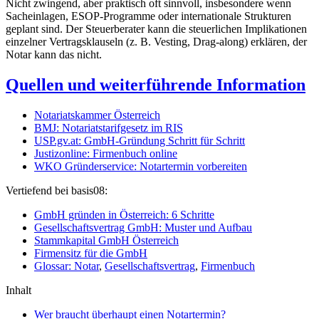
Nicht zwingend, aber praktisch oft sinnvoll, insbesondere wenn
Sacheinlagen, ESOP-Programme oder internationale Strukturen
geplant sind. Der Steuerberater kann die steuerlichen Implikationen
einzelner Vertragsklauseln (z. B. Vesting, Drag-along) erklären, der
Notar kann das nicht.
Quellen und weiterführende Information
Notariatskammer Österreich
BMJ: Notariatstarifgesetz im RIS
USP.gv.at: GmbH-Gründung Schritt für Schritt
Justizonline: Firmenbuch online
WKO Gründerservice: Notartermin vorbereiten
Vertiefend bei basis08:
GmbH gründen in Österreich: 6 Schritte
Gesellschaftsvertrag GmbH: Muster und Aufbau
Stammkapital GmbH Österreich
Firmensitz für die GmbH
Glossar: Notar
,
Gesellschaftsvertrag
,
Firmenbuch
Inhalt
Wer braucht überhaupt einen Notartermin?