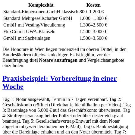
Komplexität
Kosten
Standard-Einpersonen-GmbH klassisch
800–1.200 €
Standard-Mehrgesellschafter-GmbH
1.000–1.800 €
GmbH mit Vesting/Vinculierung
1.300–2.500 €
FlexCo mit UWA-Klauseln
1.500–3.000 €
GmbH mit Sacheinlagen
1.500–3.500 €
Die Honorare in Wien liegen tendenziell im oberen Drittel, in den
Bundesländern oft etwas niedriger. Es ist legitim, vor der
Beauftragung
drei Notare anzufragen
und Vergleichsangebote
einzuholen.
Praxisbeispiel: Vorbereitung in einer
Woche
Tag 1: Notar ausgewählt, Termin in 7 Tagen vereinbart. Tag 2:
Geschäftskonto eröffnet (Direktbank, Identifikation per Video). Tag
3: Bareinlage von 5.000 € auf das Geschäftskonto überwiesen. Tag
4: Strafregisterauszug bei der Polizei oder über oesterreich.gv.at
beantragt. Tag 5: Gesellschaftsvertrag-Entwurf mit dem Notar
abgestimmt (zwei Iterationen per E-Mail). Tag 6: Bankbestätigung
über die Bareinlage erhalten und an den Notar übermittelt. Tag 7: