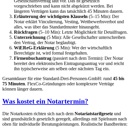
Gesellschaftsvertrag laut vor. Das ist gesetzlich
vorgeschrieben und kann nicht abgekürzt werden. Bei
längeren Verträgen kann das tatsächlich 45 Minuten dauern.
Erläuterung der wichtigsten Klauseln
(5–15 Min): Der
Notar erklärt Vinculierung, Vesting, Wettbewerbsverbot und
alles, was über das Standardmuster hinausgeht.
Rückfragen
(5–10 Min): Letzte Möglichkeit für Detailfragen.
Unterzeichnung
(5 Min): Alle Gesellschafter unterschreiben
den Vertrag, der Notar beglaubigt.
WiEReG-Erklärung
(5 Min): Wer der wirtschaftlich
Berechtigte ist, wird formal festgehalten.
Firmenbuchantrag
(passiert nach dem Termin): Der Notar
bereitet den elektronischen Eintragungsantrag vor und reicht
ihn typischerweise am selben oder nächsten Tag ein.
Gesamtdauer für eine Standard-Drei-Personen-GmbH: rund
45 bis
75 Minuten
. FlexCo-Gründungen oder komplexere Verträge
können länger dauern.
Was kostet ein Notartermin?
Die Notarkosten richten sich nach dem
Notariatstarifgesetz
und
sind grundsätzlich gesetzlich geregelt, allerdings mit Spielraum nach
oben für individuelle Beratungsleistungen. Realistische Bandbreiten: