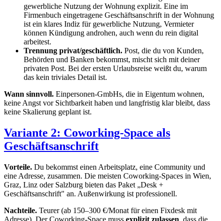
gewerbliche Nutzung der Wohnung explizit. Eine im
Firmenbuch eingetragene Geschäftsanschrift in der Wohnung
ist ein klares Indiz für gewerbliche Nutzung, Vermieter
können Kündigung androhen, auch wenn du rein digital
arbeitest.
Trennung privat/geschäftlich.
Post, die du von Kunden,
Behörden und Banken bekommst, mischt sich mit deiner
privaten Post. Bei der ersten Urlaubsreise weißt du, warum
das kein triviales Detail ist.
Wann sinnvoll.
Einpersonen-GmbHs, die in Eigentum wohnen,
keine Angst vor Sichtbarkeit haben und langfristig klar bleibt, dass
keine Skalierung geplant ist.
Variante 2: Coworking-Space als
Geschäftsanschrift
Vorteile.
Du bekommst einen Arbeitsplatz, eine Community und
eine Adresse, zusammen. Die meisten Coworking-Spaces in Wien,
Graz, Linz oder Salzburg bieten das Paket „Desk +
Geschäftsanschrift" an. Außenwirkung ist professionell.
Nachteile.
Teurer (ab 150–300 €/Monat für einen Fixdesk mit
Adresse). Der Coworking-Space muss
explizit zulassen
, dass die