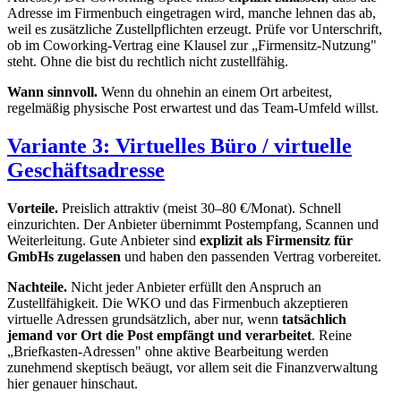
Adresse im Firmenbuch eingetragen wird, manche lehnen das ab,
weil es zusätzliche Zustellpflichten erzeugt. Prüfe vor Unterschrift,
ob im Coworking-Vertrag eine Klausel zur „Firmensitz-Nutzung"
steht. Ohne die bist du rechtlich nicht zustellfähig.
Wann sinnvoll.
Wenn du ohnehin an einem Ort arbeitest,
regelmäßig physische Post erwartest und das Team-Umfeld willst.
Variante 3: Virtuelles Büro / virtuelle
Geschäftsadresse
Vorteile.
Preislich attraktiv (meist 30–80 €/Monat). Schnell
einzurichten. Der Anbieter übernimmt Postempfang, Scannen und
Weiterleitung. Gute Anbieter sind
explizit als Firmensitz für
GmbHs zugelassen
und haben den passenden Vertrag vorbereitet.
Nachteile.
Nicht jeder Anbieter erfüllt den Anspruch an
Zustellfähigkeit. Die WKO und das Firmenbuch akzeptieren
virtuelle Adressen grundsätzlich, aber nur, wenn
tatsächlich
jemand vor Ort die Post empfängt und verarbeitet
. Reine
„Briefkasten-Adressen" ohne aktive Bearbeitung werden
zunehmend skeptisch beäugt, vor allem seit die Finanzverwaltung
hier genauer hinschaut.