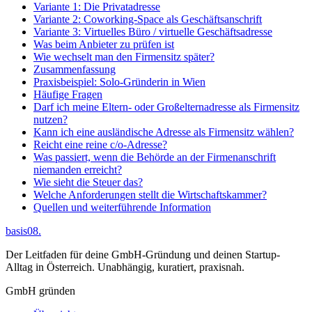
Variante 1: Die Privatadresse
Variante 2: Coworking-Space als Geschäftsanschrift
Variante 3: Virtuelles Büro / virtuelle Geschäftsadresse
Was beim Anbieter zu prüfen ist
Wie wechselt man den Firmensitz später?
Zusammenfassung
Praxisbeispiel: Solo-Gründerin in Wien
Häufige Fragen
Darf ich meine Eltern- oder Großelternadresse als Firmensitz
nutzen?
Kann ich eine ausländische Adresse als Firmensitz wählen?
Reicht eine reine c/o-Adresse?
Was passiert, wenn die Behörde an der Firmenanschrift
niemanden erreicht?
Wie sieht die Steuer das?
Welche Anforderungen stellt die Wirtschaftskammer?
Quellen und weiterführende Information
basis08
.
Der Leitfaden für deine GmbH-Gründung und deinen Startup-
Alltag in Österreich. Unabhängig, kuratiert, praxisnah.
GmbH gründen