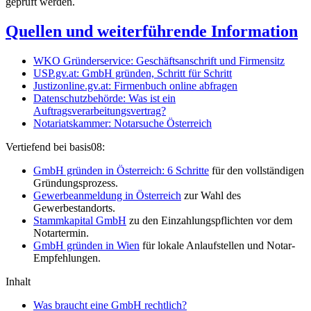
geprüft werden.
Quellen und weiterführende Information
WKO Gründerservice: Geschäftsanschrift und Firmensitz
USP.gv.at: GmbH gründen, Schritt für Schritt
Justizonline.gv.at: Firmenbuch online abfragen
Datenschutzbehörde: Was ist ein
Auftragsverarbeitungsvertrag?
Notariatskammer: Notarsuche Österreich
Vertiefend bei basis08:
GmbH gründen in Österreich: 6 Schritte
für den vollständigen
Gründungsprozess.
Gewerbeanmeldung in Österreich
zur Wahl des
Gewerbestandorts.
Stammkapital GmbH
zu den Einzahlungspflichten vor dem
Notartermin.
GmbH gründen in Wien
für lokale Anlaufstellen und Notar-
Empfehlungen.
Inhalt
Was braucht eine GmbH rechtlich?