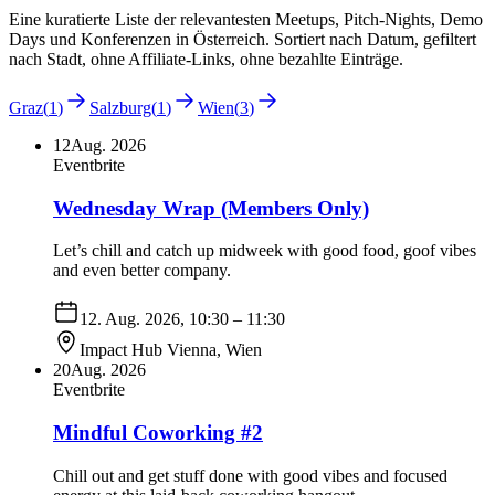
Eine kuratierte Liste der relevantesten Meetups, Pitch-Nights, Demo
Days und Konferenzen in Österreich. Sortiert nach Datum, gefiltert
nach Stadt, ohne Affiliate-Links, ohne bezahlte Einträge.
Graz
(
1
)
Salzburg
(
1
)
Wien
(
3
)
12
Aug. 2026
Eventbrite
Wednesday Wrap (Members Only)
Let’s chill and catch up midweek with good food, goof vibes
and even better company.
12. Aug. 2026, 10:30
– 11:30
Impact Hub Vienna
,
Wien
20
Aug. 2026
Eventbrite
Mindful Coworking #2
Chill out and get stuff done with good vibes and focused