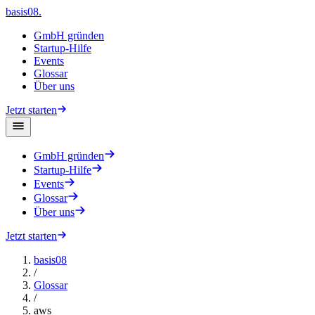
basis08
.
GmbH gründen
Startup-Hilfe
Events
Glossar
Über uns
Jetzt starten
GmbH gründen
Startup-Hilfe
Events
Glossar
Über uns
Jetzt starten
basis08
/
Glossar
/
aws